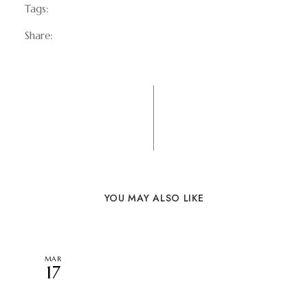
Food
Special Events
Summer
Tags:
Facebook
Twitter
Pinterest
Share:
PREVIOUS POST
NEXT POST
Introducing New
Alpine Scenery in
Restaurants
Summer
YOU MAY ALSO LIKE
MAR
17