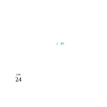
DINING
SIGHTSEEING
WELLNESS
BY
EMMANUEL OGOOLUWA
Tour Tips When Visiting Zermatt
APR
24