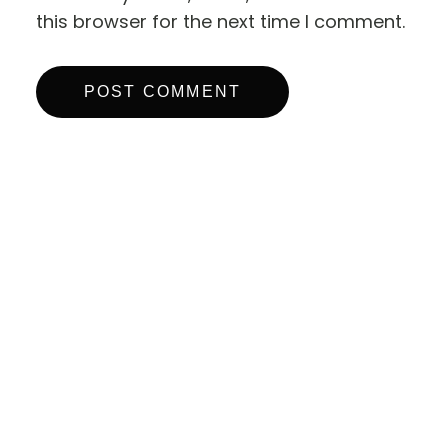
this browser for the next time I comment.
Escape To ZanZibar
follow us on instagram
Our Resort
Experience
About
Accommodation